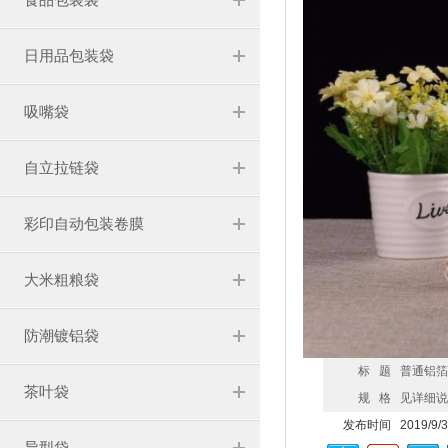
日用品包装袋
吸嘴袋
自立拉链袋
彩印自动包装卷膜
大米粗粮袋
防潮镀铝袋
标 题
普通铝
茶叶袋
规 格
见详细
发布时间
2019/9/
异型袋